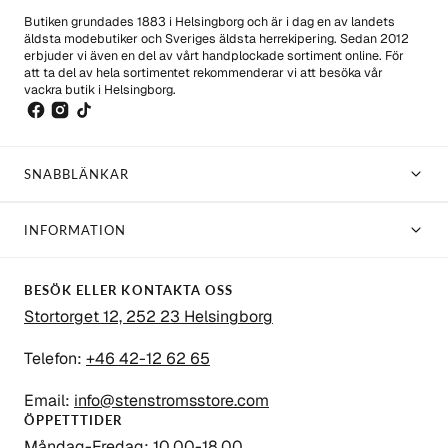
Butiken grundades 1883 i Helsingborg och är i dag en av landets
äldsta modebutiker och Sveriges äldsta herrekipering. Sedan 2012
erbjuder vi även en del av vårt handplockade sortiment online. För
att ta del av hela sortimentet rekommenderar vi att besöka vår
vackra butik i Helsingborg.
SNABBLÄNKAR
INFORMATION
BESÖK ELLER KONTAKTA OSS
Stortorget 12, 252 23 Helsingborg
Telefon:
+46 42-12 62 65
Email:
info@stenstromsstore.com
ÖPPETTTIDER
Måndag-Fredag: 10.00-18.00