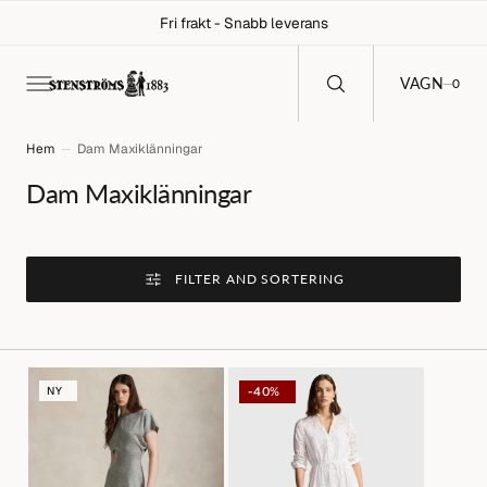
C
Fri frakt - Snabb leverans
O
N
T
E
0
VAGN
0
N
T
Hem
Dam Maxiklänningar
Collection:
Dam Maxiklänningar
FILTER AND SORTERING
Grå
Vit
NY
-40%
Klänning
Broderad
med
Anglaise
kort
Maxiklänning
dolmanärm