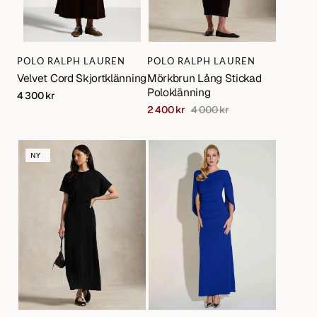
Varumärke:
Varumärke:
POLO RALPH LAUREN
POLO RALPH LAUREN
Velvet Cord Skjortklänning
Mörkbrun Lång Stickad
Poloklänning
Regular
4 300 kr
price
2 400 kr
4 000 kr
Sale
Regular
price
price
Svart
Blå
NY
Klänning
Aftonklänning
med
i
kort
Satin
dolmanärm