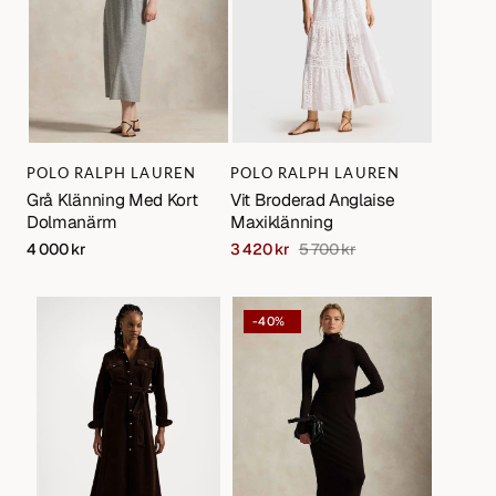
Varumärke:
Varumärke:
POLO RALPH LAUREN
POLO RALPH LAUREN
Grå Klänning Med Kort
Vit Broderad Anglaise
Dolmanärm
Maxiklänning
Regular
4 000 kr
3 420 kr
5 700 kr
Sale
Regular
price
price
price
Velvet
Mörkbrun
-40%
Cord
Lång
Skjortklänning
Stickad
Poloklänning