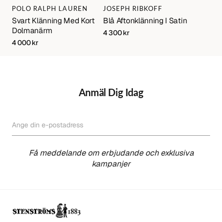
Varumärke:
Varumärke:
POLO RALPH LAUREN
JOSEPH RIBKOFF
Svart Klänning Med Kort
Blå Aftonklänning I Satin
Dolmanärm
Regular
4 300 kr
price
Regular
4 000 kr
price
Anmäl Dig Idag
Ange din e-postadress
PRENUMERERA
Få meddelande om erbjudande och exklusiva
kampanjer