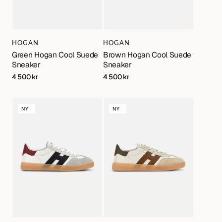
Varumärke:
Varumärke:
HOGAN
HOGAN
Green Hogan Cool Suede
Brown Hogan Cool Suede
Sneaker
Sneaker
Regular
4 500 kr
Regular
4 500 kr
price
price
White
Beige
NY
NY
Hogan
Hogan
Cool
Cool
Suede
Suede
Sneaker
Sneaker