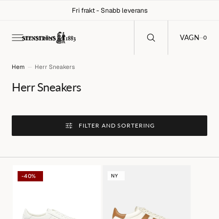
C
Fri frakt - Snabb leverans
O
N
T
E
0
VAGN
0
N
T
Hem
Herr Sneakers
Collection:
Herr Sneakers
FILTER AND SORTERING
Vit
White
NY
-40%
Double
Hogan
Buckle
Cool
Sneaker
Leather
Sneaker