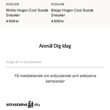
Varumärke:
Varumärke:
HOGAN
HOGAN
White Hogan Cool Suede
Beige Hogan Cool Suede
Sneaker
Sneaker
Regular
4 500 kr
Regular
4 500 kr
price
price
Anmäl Dig Idag
Ange din e-postadress
PRENUMERERA
Få meddelande om erbjudande och exklusiva
kampanjer