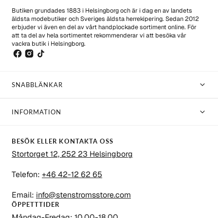
Butiken grundades 1883 i Helsingborg och är i dag en av landets
äldsta modebutiker och Sveriges äldsta herrekipering. Sedan 2012
erbjuder vi även en del av vårt handplockade sortiment online. För
att ta del av hela sortimentet rekommenderar vi att besöka vår
vackra butik i Helsingborg.
SNABBLÄNKAR
INFORMATION
BESÖK ELLER KONTAKTA OSS
Stortorget 12, 252 23 Helsingborg
Telefon:
+46 42-12 62 65
Email:
info@stenstromsstore.com
ÖPPETTTIDER
Måndag-Fredag: 10.00-18.00