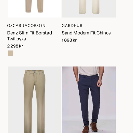
Varumärke:
Varumärke:
OSCAR JACOBSON
GARDEUR
Denz Slim Fit Borstad
Sand Modern Fit Chinos
Twillbyxa
Regular
1 898 kr
price
Regular
2 298 kr
price
Beige
Khaki
Tapered
Modern
Fit
Fit
Werno
Chinos
Chino