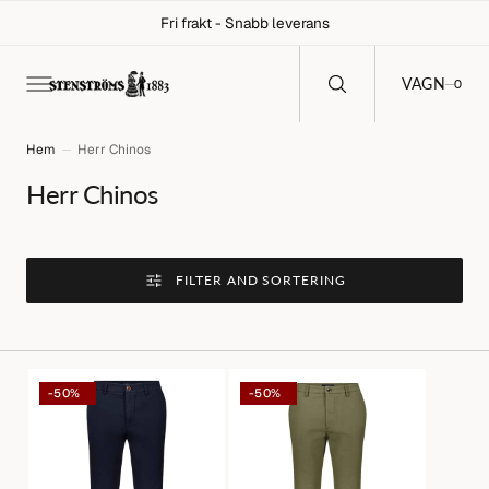
C
Fri frakt - Snabb leverans
O
N
T
E
0
VAGN
0
N
T
Hem
Herr Chinos
Collection:
Herr Chinos
FILTER AND SORTERING
Marinblå
Grön
-50%
-50%
Modern
Modern
Fit
Fit
Chinos
Chinos
med