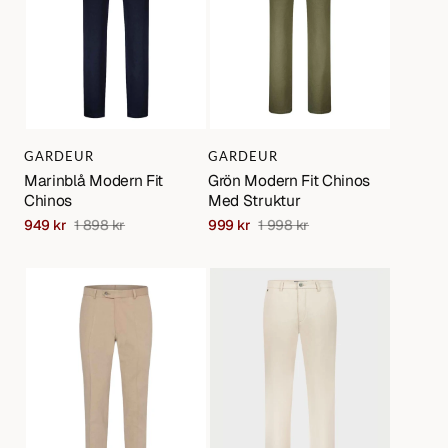
Struktur
Varumärke:
Varumärke:
GARDEUR
GARDEUR
Marinblå Modern Fit
Grön Modern Fit Chinos
Chinos
Med Struktur
949 kr
1 898 kr
999 kr
1 998 kr
Sale
Regular
Sale
Regular
price
price
price
price
Denz
Sand
Slim
Modern
Fit
Fit
Borstad
Chinos
Twillbyxa