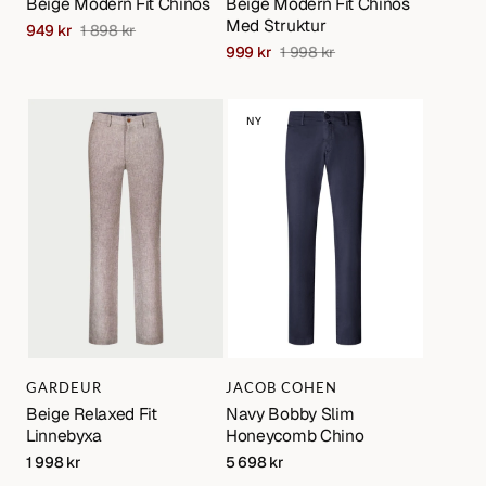
Beige Modern Fit Chinos
Beige Modern Fit Chinos
Med Struktur
949 kr
1 898 kr
Sale
Regular
999 kr
1 998 kr
price
price
Sale
Regular
price
price
Beige
Navy
NY
Relaxed
Bobby
Fit
Slim
Linnebyxa
Honeycomb
Chino
Varumärke:
Varumärke:
GARDEUR
JACOB COHEN
Beige Relaxed Fit
Navy Bobby Slim
Linnebyxa
Honeycomb Chino
Regular
1 998 kr
Regular
5 698 kr
price
price